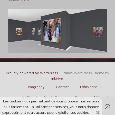
Navigation
de
l’article
Proudly powered by WordPress
|
Trance WordPress Theme by
InkHive
.
Biography
Contact
Exhibitions
In Situ
Ready Body
Recent exhibition
Les cookies nous permettent de vous proposer nos services
plus facilement. En utilisant nos services, vous nous donnez
Recent Work
texts
videos
expressément votre accord pour exploiter ces cookies.
OK