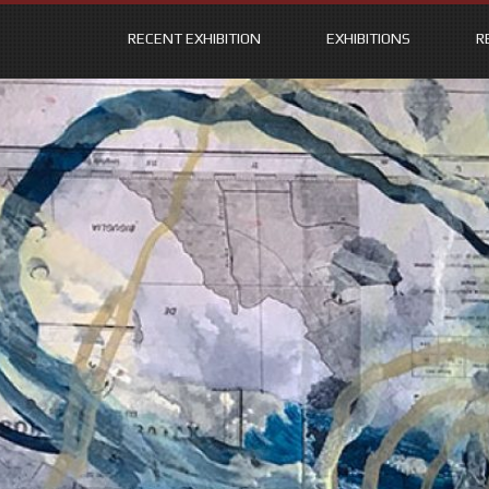
RECENT EXHIBITION
EXHIBITIONS
R
Skip
to
content